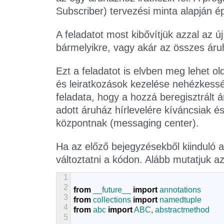
Subscriber) tervezési minta alapján ép
A feladatot most kibővítjük azzal az 
bármelyikre, vagy akár az összes áruh
Ezt a feladatot is elvben meg lehet o
és leiratkozások kezelése nehézkessé 
feladata, hogy a hozzá beregisztrált á
adott áruház hírlevelére kíváncsiak é
központnak (messaging center).
Ha az előző bejegyzésekből kiinduló a
változtatni a kódon. Alább mutatjuk 
1
2
from
__future__
import
annotations
3
from
collections
import
namedtuple
4
from
abc
import
ABC
,
abstractmethod
5