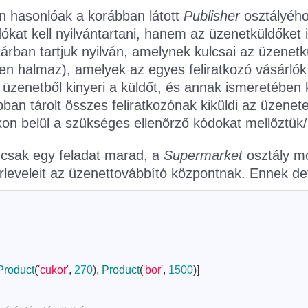
n hasonlóak a korábban látott
Publisher
osztályého
kat kell nyilvántartani, hanem az üzenetküldőket i
tárban tartjuk nyilván, amelynek kulcsai az üzenet
n halmaz), amelyek az egyes feliratkozó vásárlók re
 üzenetből kinyeri a küldőt, és annak ismeretében k
n tárolt összes feliratkozónak kiküldi az üzenetet 
on belül a szükséges ellenőrző kódokat mellőztük/
csak egy feladat marad, a
Supermarket
osztály m
rleveleit az üzenettovábbító központnak. Ennek def
Product
(
'cukor'
,
270
)
,
Product
(
'bor'
,
1500
)
]