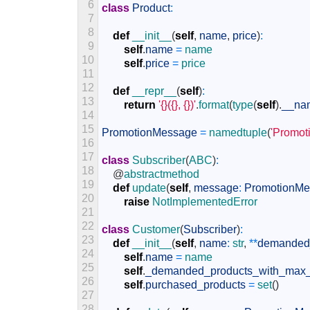
6
class
Product
:
7
8
def
__init__
(
self
,
name
,
price
)
:
9
self
.
name
=
name
10
self
.
price
=
price
11
12
def
__repr__
(
self
)
:
13
return
'{}({}, {})'
.
format
(
type
(
self
)
.
__na
14
15
PromotionMessage
=
namedtuple
(
'Promot
16
17
class
Subscriber
(
ABC
)
:
18
@
abstractmethod
19
def
update
(
self
,
message
:
PromotionMe
20
raise
NotImplementedError
21
22
class
Customer
(
Subscriber
)
:
23
def
__init__
(
self
,
name
:
str
,
*
*
demanded_
24
self
.
name
=
name
25
self
.
_demanded_products_with_max_
26
self
.
purchased_products
=
set
(
)
27
28