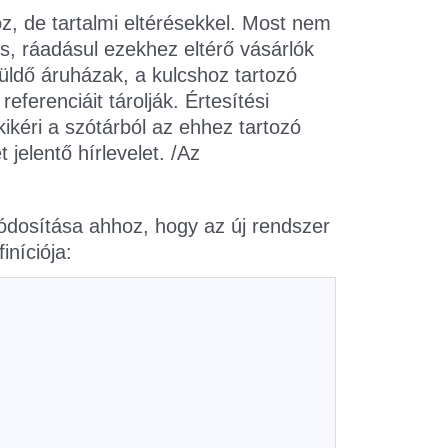
z, de tartalmi eltérésekkel. Most nem
s, ráadásul ezekhez eltérő vásárlók
küldő áruházak, a kulcshoz tartozó
ferenciáit tárolják. Értesítési
ikéri a szótárból az ehhez tartozó
jelentő hírlevelet. /Az
ódosítása ahhoz, hogy az új rendszer
iníciója: