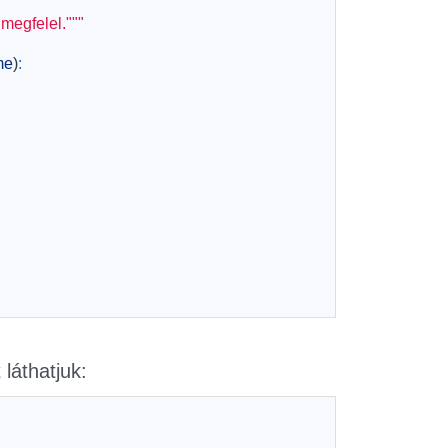
megfelel."""
me
)
:
 láthatjuk: