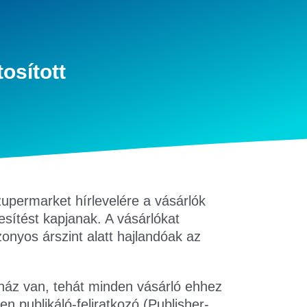
osított
upermarket hírlevelére a vásárlók
esítést kapjanak. A vásárlókat
onyos árszint alatt hajlandóak az
uház van, tehát minden vásárló ehhez
 publikáló-feliratkozó (Publisher-