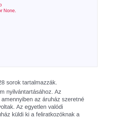
b
kor None.
28 sorok tartalmazzák.
um nyilvántartásához. Az
, amennyiben az áruház szeretné
oltak. Az egyetlen valódi
z küldi ki a feliratkozóknak a