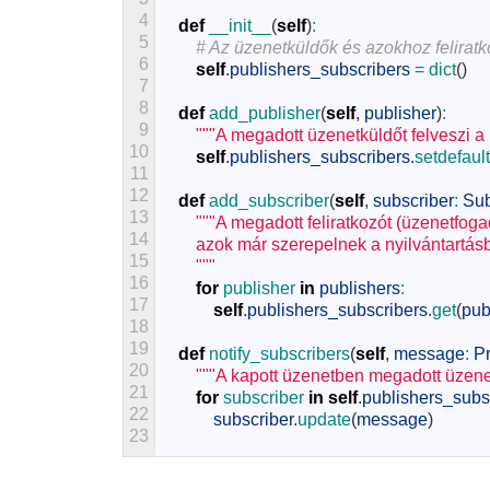
4
def
__init__
(
self
)
:
5
# Az üzenetküldők és azokhoz feliratk
6
self
.
publishers_subscribers
=
dict
(
)
7
8
def
add_publisher
(
self
,
publisher
)
:
9
"""A megadott üzenetküldőt felveszi a 
10
self
.
publishers_subscribers
.
setdefault
11
12
def
add_subscriber
(
self
,
subscriber
:
Sub
13
"""A megadott feliratkozót (üzenetfog
14
        azok már szerepelnek a nyilvántartás
15
        """
16
for
publisher 
in
publishers
:
17
self
.
publishers_subscribers
.
get
(
pub
18
19
def
notify_subscribers
(
self
,
message
:
P
20
"""A kapott üzenetben megadott üzenet
21
for
subscriber 
in
self
.
publishers_subs
22
subscriber
.
update
(
message
)
23