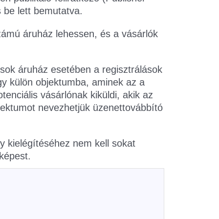
s be lett bemutatva.
számú áruház lehessen, és a vásárlók
 sok áruház esetében a regisztrálások
egy külön objektumba, aminek az a
enciális vásárlónak kiküldi, akik az
objektumot nevezhetjük üzenettovábbító
y kielégítéséhez nem kell sokat
képest.