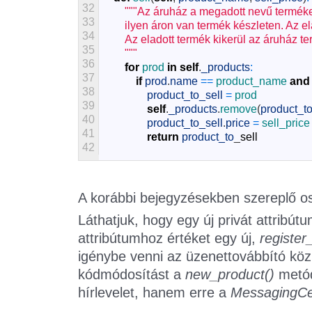
32
"""Az áruház a megadott nevű terméket
33
        ilyen áron van termék készleten. Az 
34
        Az eladott termék kikerül az áruház t
35
        """
36
for
prod 
in
self
.
_products
:
37
if
prod
.
name
==
product_name 
and
38
product_to_sell
=
prod
39
self
.
_products
.
remove
(
product_to
40
product_to_sell
.
price
=
sell_price
41
return
product_to
_
sell
42
A korábbi bejegyzésekben szereplő os
Láthatjuk, hogy egy új privát attribú
attribútumhoz értéket egy új,
registe
igénybe venni az üzenettovábbító közp
kódmódosítást a
new_product()
metód
hírlevelet, hanem erre a
MessagingC