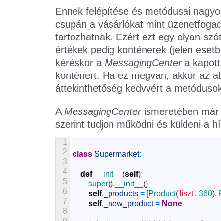
Ennek felépítése és metódusai nagyo
csupán a vásárlókat mint üzenetfogadó
tartozhatnak. Ezért ezt egy olyan szó
értékek pedig konténerek (jelen esetbe
kéréskor a
MessagingCenter
a kapott
konténert. Ha ez megvan, akkor az abba
áttekinthetőség kedvvért a metódusok
A
MessagingCenter
ismeretében már 
szerint tudjon működni és küldeni a hí
1
2
class
Supermarket
:
3
4
def
__init__
(
self
)
:
5
super
(
)
.
__init__
(
)
6
self
.
_products
=
[
Product
(
'liszt'
,
360
)
,
7
self
.
_new_product
=
None
8
9