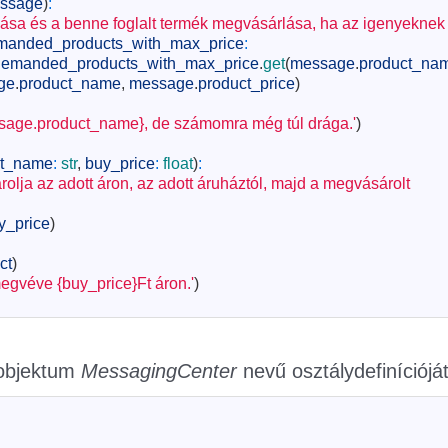
ssage
)
:
ása és a benne foglalt termék megvásárlása, ha az igenyeknek 
manded_products_with_max_price
:
emanded_products_with_max_price
.
get
(
message
.
product_na
ge
.
product_name
,
message
.
product_price
)
essage.product_name}, de számomra még túl drága.'
)
ct_name
:
str
,
buy_price
:
float
)
:
lja az adott áron, az adott áruháztól, majd a megvásárolt
y_price
)
ct
)
megvéve {buy_price}Ft áron.'
)
 objektum
MessagingCenter
nevű osztálydefinícióját