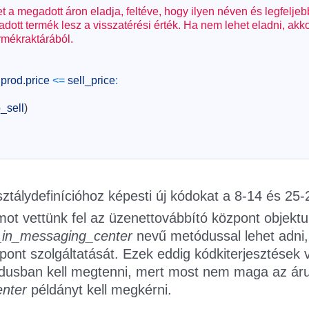
 a megadott áron eladja, feltéve, hogy ilyen néven és legfeljeb
eladott termék lesz a visszatérési érték. Ha nem lehet eladni, ak
ermékraktárából.
prod
.
price
<=
sell_price
:
_sell
)
ztálydefinícióhoz képesti új kódokat a 8-14 és 25-
tumot vettünk fel az üzenettovábbító központ objekt
r_in_messaging_center
nevű metódussal lehet adni
ont szolgáltatását. Ezek eddig kódkiterjesztések v
usban kell megtenni, mert most nem maga az áruhá
enter
példányt kell megkérni.