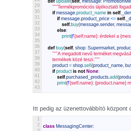
def
update
(
self
,
message
:
PromotionMe
29
"""Termékpromóciós tájékoztató fogad
30
if
message
.
product_name 
in
self
.
_de
31
if
message
.
product_price
<=
self
.
_d
32
self
.
buy
(
message
.
sender
,
messa
33
else
:
34
print
(
f
'{self.name}: érdekel a {m
35
36
def
buy
(
self
,
shop
:
Supermarket
,
produ
37
"""A megadott nevű terméket megvásáro
38
        termékek közé teszi."""
39
product
=
shop
.
sell
(
product_name
,
bu
40
if
product 
is
not
None
:
41
self
.
purchased_products
.
add
(
produ
42
print
(
f
'{self.name}: {product.name} 
43
Itt pedig az üzenettovábbító központ
1
2
class
MessagingCenter
:
3