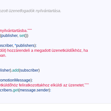
ozott üzenetfogadók nyilvántartása.
nyilvántartásba."""
(
publisher
,
set
(
)
)
scriber
,
*
publishers
)
:
adót) hozzárendeli a megadott üzenetküldőkhöz, ha
ban.
lisher
)
.
add
(
subscriber
)
romotionMessage
)
:
küldőhöz feliratkozottakhoz elküldi az üzenetet."""
cribers
.
get
(
message
.
sender
)
: