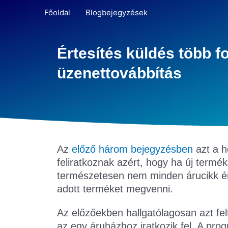
Főoldal
Blogbejegyzések
Értesítés küldés több f
üzenettovábbítás
Az
előző három bejegyzésben
azt a h
feliratkoznak azért, hogy ha új termék
természetesen nem minden árucikk érde
adott terméket megvenni.
Az előzőekben hallgatólagosan azt fe
az egy áruházhoz iratkozik fel. A pro