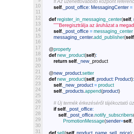
# Az üzenettovábbító központ referenci
10
self
.
_post_office
:
MessagingCenter
=
11
12
def
register_in_messaging_center
(
self
,
13
"""Beregisztrálja az áruházat a megado
14
self
.
_post_office
=
messaging_center
15
messaging_center
.
add_publisher
(
self
16
17
@
property
18
def
new_product
(
self
)
:
19
return
self
.
_new
_
product
20
21
@
new_product
.
setter
22
def
new_product
(
self
,
product
:
Product
)
:
23
self
.
_new_product
=
product
24
self
.
_products
.
append
(
product
)
25
26
# Új termék érkezéséről tájékoztató ü
27
if
self
.
_post_office
:
28
self
.
_post_office
.
notify_subscribers
29
PromotionMessage
(
sender
=
self
,
30
31
def
sell
(
self
,
product_name
,
sell_price
)
: