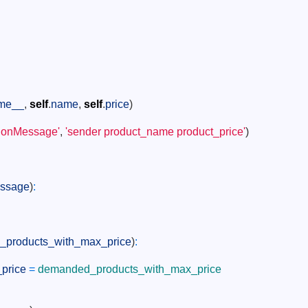
me__
,
self
.
name
,
self
.
price
)
ionMessage'
,
'sender product_name product_price'
)
ssage
)
:
products_with_max_price
)
:
price
=
demanded_products_with_max_price