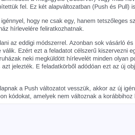
ítettük fel. Ez két alapváltozatban (Push és Pull) i
új igénnyel, hogy ne csak egy, hanem tetszőleges 
áz hírlevelére feliratkozhatnak.
ldani az eddigi módszerrel. Azonban sok vásárló és
válik. Ezért ezt a feladatot célszerű kiszervezni 
ruházak neki megküldött hírlevelét minden olyan pot
s azt jelezték. E feladatkörből adódóan ezt az új 
lapnak a Push változatot vesszük, akkor az új igén
azon kódokat, amelyek nem változnak a korábbihoz 