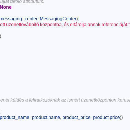
áját tároló attribútum.
None
messaging_center
:
MessagingCenter
)
:
tt üzenettovábbító központba, és eltárolja annak referenciáját."
)
zenet küldés a feliratkozóknak az ismert üzenetközponton keresz
(
product_name
=
product
.
name
,
product_price
=
product
.
price
)
)