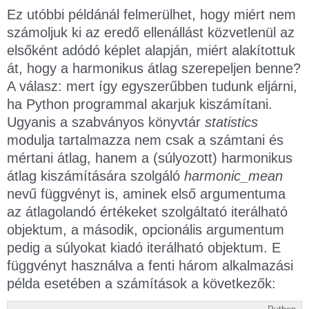
Ez utóbbi példánál felmerülhet, hogy miért nem
számoljuk ki az eredő ellenállást közvetlenül az
elsőként adódó képlet alapján, miért alakítottuk
át, hogy a harmonikus átlag szerepeljen benne?
A válasz: mert így egyszerűbben tudunk eljárni,
ha Python programmal akarjuk kiszámítani.
Ugyanis a szabványos könyvtár
statistics
modulja tartalmazza nem csak a számtani és
mértani átlag, hanem a (súlyozott) harmonikus
átlag kiszámítására szolgáló
harmonic_mean
nevű függvényt is, aminek első argumentuma
az átlagolandó értékeket szolgáltató iterálható
objektum, a második, opcionális argumentum
pedig a súlyokat kiadó iterálható objektum. E
függvényt használva a fenti három alkalmazási
példa esetében a számítások a következők: