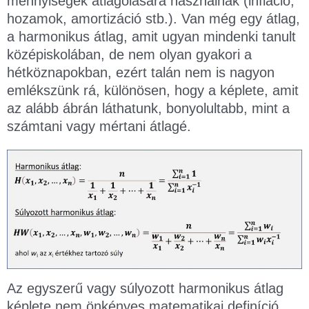
mennyiségek átlagolására használnak (infláció,
hozamok, amortizáció stb.). Van még egy átlag,
a harmonikus átlag, amit ugyan mindenki tanult
középiskolában, de nem olyan gyakori a
hétköznapokban, ezért talán nem is nagyon
emlékszünk rá, különösen, hogy a képlete, amit
az alább ábrán láthatunk, bonyolultabb, mint a
számtani vagy mértani átlagé.
Az egyszerű vagy súlyozott harmonikus átlag
képlete nem önkényes matematikai definíció,