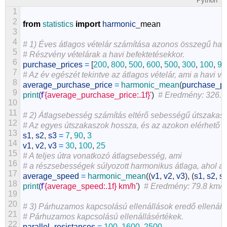
Python
1
2
from
statistics 
import
harmonic
_
mean
3
4
# 1) Éves átlagos vételár számítása azonos összegű havi
5
# Részvény vételárak a havi befektetésekkor.
6
purchase_prices
=
[
200
,
800
,
500
,
600
,
500
,
300
,
100
,
90
7
# Az év egészét tekintve az átlagos vételár, ami a havi v
8
average_purchase_price
=
harmonic_mean
(
purchase_pr
9
print
(
f
'{average_purchase_price:.1f}'
)
# Eredmény: 326.8
10
11
# 2) Átlagsebesség számítás eltérő sebességű útszakas
12
# Az egyes útszakaszok hossza, és az azokon elérhető b
13
s1
,
s2
,
s3
=
7
,
90
,
3
14
v1
,
v2
,
v3
=
30
,
100
,
25
15
# A teljes útra vonatkozó átlagsebesség, ami
16
# a részsebességek súlyozott harmonikus átlaga, ahol a
17
average_speed
=
harmonic_mean
(
(
v1
,
v2
,
v3
)
,
(
s1
,
s2
,
s
18
print
(
f
'{average_speed:.1f} km/h'
)
# Eredmény: 79.8 km/h
19
20
# 3) Párhuzamos kapcsolású ellenállások eredő ellená
21
# Párhuzamos kapcsolású ellenállásértékek.
22
parallel_resistances
=
100
,
1600
,
2500