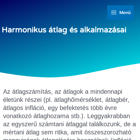
Menü
Harmonikus átlag és alkalmazásai
Az átlagszámítás, az átlagok a mindennapi
életünk részei (pl. átlaghőmérséklet, átlagbér,
átlagos infláció, egy befektetés több évre
vonatkozó átlaghozama stb.). Leggyakrabban
az egyszerű számtani átlaggal találkozunk, de a
mértani átlag sem ritka, amit összeszorozható