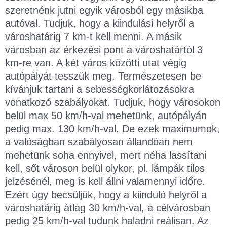
szeretnénk jutni egyik városból egy másikba
autóval. Tudjuk, hogy a kiindulási helyről a
városhatárig 7 km-t kell menni. A másik
városban az érkezési pont a városhatártól 3
km-re van. A két város közötti utat végig
autópályát tesszük meg. Természetesen be
kívánjuk tartani a sebességkorlátozásokra
vonatkozó szabályokat. Tudjuk, hogy városokon
belül max 50 km/h-val mehetünk, autópályán
pedig max. 130 km/h-val. De ezek maximumok,
a valóságban szabályosan állandóan nem
mehetünk soha ennyivel, mert néha lassítani
kell, sőt városon belül olykor, pl. lámpák tilos
jelzésénél, meg is kell állni valamennyi időre.
Ezért úgy becsüljük, hogy a kiinduló helyről a
városhatárig átlag 30 km/h-val, a célvárosban
pedig 25 km/h-val tudunk haladni reálisan. Az