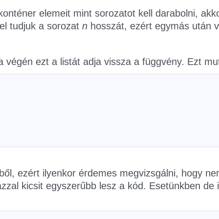
téner elemeit mint sorozatot kell darabolni, akko
l tudjuk a sorozat
n
hosszát, ezért egymás után v
 a végén ezt a listát adja vissza a függvény. Ezt mu
kből, ezért ilyenkor érdemes megvizsgálni, hogy ne
azzal kicsit egyszerűbb lesz a kód. Esetünkben de i