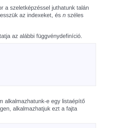
r a szeletképzéssel juthatunk talán
esszük az indexeket, és
n
széles
tatja az alábbi függvénydefiníció.
m alkalmazhatunk-e egy listaépítő
gen, alkalmazhatjuk ezt a fajta