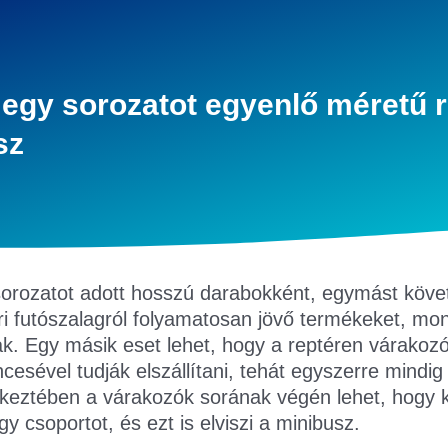
 egy sorozatot egyenlő méretű r
sz
sorozatot adott hosszú darabokként, egymást követ
i futószalagról folyamatosan jövő termékeket, mond
ak. Egy másik eset lehet, hogy a reptéren várakoz
cesével tudják elszállítani, tehát egyszerre mindig
vetkeztében a várakozók sorának végén lehet, hogy 
 csoportot, és ezt is elviszi a minibusz.