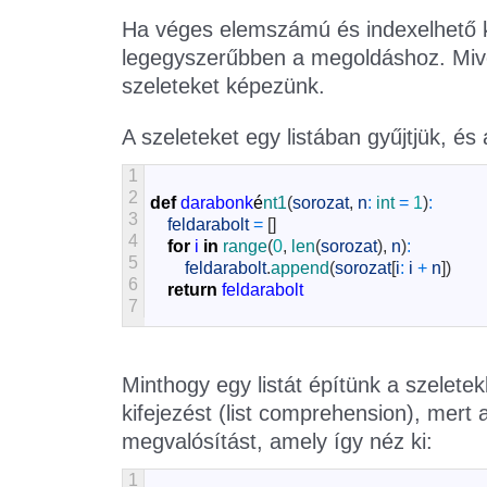
Ha véges elemszámú és indexelhető kon
legegyszerűbben a megoldáshoz. Mive
szeleteket képezünk.
A szeleteket egy listában gyűjtjük, és
1
2
def
darabonk
é
nt1
(
sorozat
,
n
:
int
=
1
)
:
3
feldarabolt
=
[
]
4
for
i
in
range
(
0
,
len
(
sorozat
)
,
n
)
:
5
feldarabolt
.
append
(
sorozat
[
i
:
i
+
n
]
)
6
return
feldarabolt
7
Minthogy egy listát építünk a szelete
kifejezést (list comprehension), mert 
megvalósítást, amely így néz ki:
1