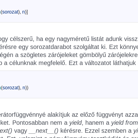
n
(
sorozat
)
,
n
)
]
gy célszerű, ha egy nagyméretű listát adunk vissz
érésre egy sorozatdarabot szolgáltat ki. Ezt könn
 végén a szögletes zárójeleket gömbölyű zárójelekre
 a célunknak megfelelő. Ezt a változatot láthatjuk 
n
(
sorozat
)
,
n
)
)
erátorfüggvénnyé alakítjuk az előző függvényt azza
rtéket. Pontosabban nem a
yield
, hanem a
yield from
ext()
vagy
__next__()
kérésre. Ezzel szemben a
y