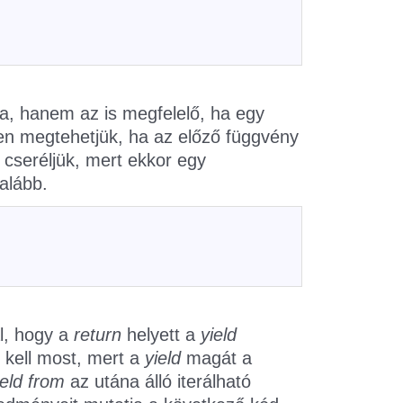
a, hanem az is megfelelő, ha egy
yen megtehetjük, ha az előző függvény
 cseréljük, mert ekkor egy
alább.
l, hogy a
return
helyett a
yield
kell most, mert a
yield
magát a
ield from
az utána álló iterálható