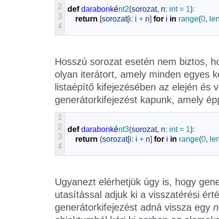
2
def
darabonk
é
nt2
(
sorozat
,
n
:
int
=
1
)
:
3
return
[
sorozat
[
i
:
i
+
n
]
for
i
in
range
(
0
,
le
4
Hosszú sorozat esetén nem biztos, ho
olyan iterátort, amely minden egyes k
listaépítő kifejezésében az elején és
generátorkifejezést kapunk, amely épp
1
2
def
darabonk
é
nt3
(
sorozat
,
n
:
int
=
1
)
:
3
return
(
sorozat
[
i
:
i
+
n
]
for
i
in
range
(
0
,
le
4
Ugyanezt elérhetjük úgy is, hogy gen
utasítással adjuk ki a visszatérési é
generátorkifejezést adná vissza egy
n