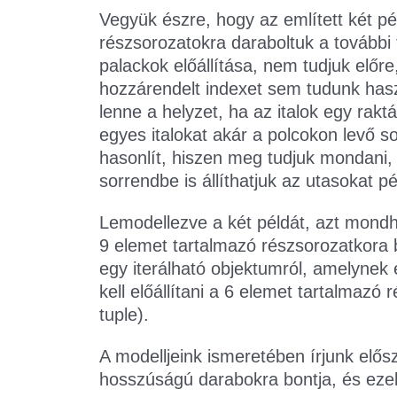
Vegyük észre, hogy az említett két p
részsorozatokra daraboltuk a további 
palackok előállítása, nem tudjuk elő
hozzárendelt indexet sem tudunk haszná
lenne a helyzet, ha az italok egy rak
egyes italokat akár a polcokon levő 
hasonlít, hiszen meg tudjuk mondani,
sorrendbe is állíthatjuk az utasokat p
Lemodellezve a két példát, azt mondh
9 elemet tartalmazó részsorozatkora 
egy iterálható objektumról, amelynek e
kell előállítani a 6 elemet tartalmaz
tuple).
A modelljeink ismeretében írjunk elő
hosszúságú darabokra bontja, és ezek