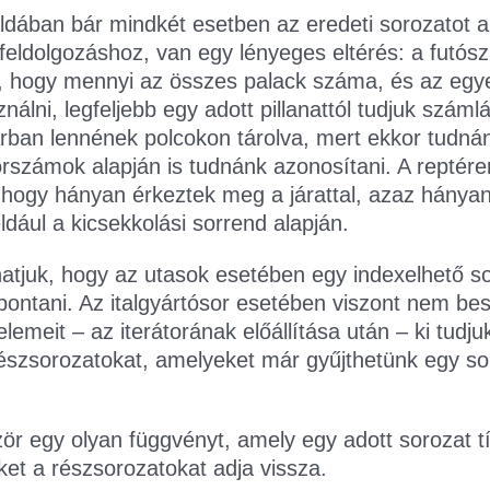
éldában bár mindkét esetben az eredeti sorozatot 
feldolgozáshoz, van egy lényeges eltérés: a futós
re, hogy mennyi az összes palack száma, és az egy
lni, legfeljebb egy adott pillanattól tudjuk számlá
tárban lennének polcokon tárolva, mert ekkor tudná
sorszámok alapján is tudnánk azonosítani. A repté
 hogy hányan érkeztek meg a járattal, azaz hányan
éldául a kicsekkolási sorrend alapján.
atjuk, hogy az utasok esetében egy indexelhető so
bontani. Az italgyártósor esetében viszont nem be
lemeit – az iterátorának előállítása után – ki tudj
ó részsorozatokat, amelyeket már gyűjthetünk egy so
ször egy olyan függvényt, amely egy adott sorozat
et a részsorozatokat adja vissza.