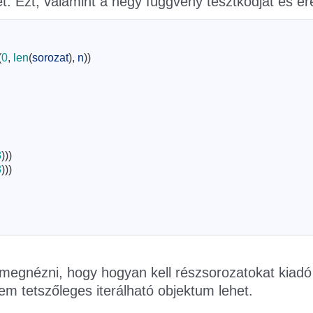
et. Ezt, valamint a négy függvény tesztkódját és e
(
0
,
len
(
sorozat
)
,
n
)
)
3
)
)
)
3
)
)
)
megnézni, hogy hogyan kell részsorozatokat kiadó 
 tetszőleges iterálható objektum lehet.