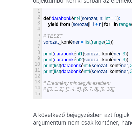
objektumból kéri ki sorban az elemek
1
2
def
darabonk
é
nt4
(
sorozat
,
n
:
int
=
1
)
:
3
yield
from
(
sorozat
[
i
:
i
+
n
]
for
i
in
range
4
5
# TESZT
6
sorozat
_
konté
ner
=
list
(
range
(
11
)
)
7
8
print
(
darabonk
é
nt1
(
sorozat
_
konté
ner
,
3
)
)
9
print
(
darabonk
é
nt2
(
sorozat
_
konté
ner
,
3
)
)
10
print
(
list
(
darabonk
é
nt3
(
sorozat
_
konté
ner
,
11
print
(
list
(
darabonk
é
nt4
(
sorozat
_
konté
ner
,
12
13
# Eredmény mindegyik esetben:
14
# [[0, 1, 2], [3, 4, 5], [6, 7, 8], [9, 10]]
15
A következő bejegyzésben azt fogjuk 
argumentum nem csak konténer, hanem