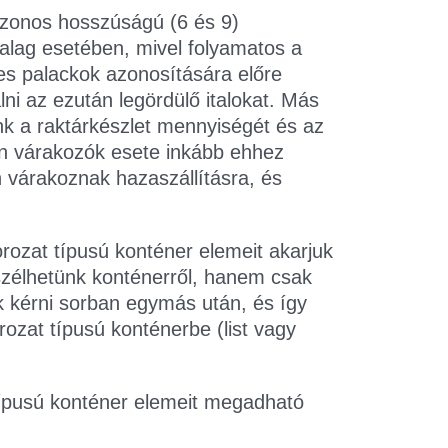
azonos hosszúságú (6 és 9)
zalag esetében, mivel folyamatos a
es palackok azonosítására előre
lni az ezután legördülő italokat. Más
nk a raktárkészlet mennyiségét és az
ren várakozók esete inkább ehhez
 várakoznak hazaszállításra, és
rozat típusú konténer elemeit akarjuk
szélhetünk konténerről, hanem csak
uk kérni sorban egymás után, és így
rozat típusú konténerbe (list vagy
 típusú konténer elemeit megadható