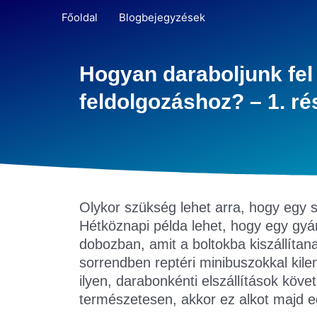
Főoldal
Blogbejegyzések
Hogyan daraboljunk fel
feldolgozáshoz? – 1. ré
Olykor szükség lehet arra, hogy egy 
Hétköznapi példa lehet, hogy egy gyár
dobozban, amit a boltokba kiszállítan
sorrendben reptéri minibuszokkal kilen
ilyen, darabonkénti elszállítások kö
természetesen, akkor ez alkot majd egy