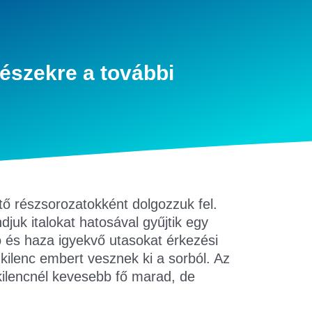
észekre a további
ő részsorozatokként dolgozzuk fel.
juk italokat hatosával gyűjtik egy
ó és haza igyekvő utasokat érkezési
 kilenc embert vesznek ki a sorból. Az
kilencnél kevesebb fő marad, de