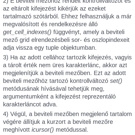
2) E beviteli mezőhöz rendelt kontrollváltozót és
az eltárolt kifejezést kikérjük az ezeket
tartalmazó szótárból. Ehhez felhasználjuk a már
megvalósított és rendelkezésre álló
get_cell_indexes()
függvényt, amely a beviteli
mező grid elrendezésbeli sor- és oszlopindexeit
adja vissza egy tuple objektumban.
3) Ha az adott cellához tartozik kifejezés, vagyis
a tárolt érték nem üres karakterlánc, akkor azt
megjelenítjük a beviteli mezőben. Ezt az adott
beviteli mezőhöz tartozó kontrollváltozó
set()
metódusának hívásával tehetjük meg,
argumentumként a kifejezést reprezentáló
karakterláncot adva.
4) Végül, a beviteli mezőben megjelenő tartalom
végére állítjuk a kurzort a beviteli mezőre
meghívott
icursor()
metódussal.