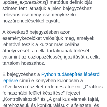
update_expressions()
metódus definícióját
szintén fent láthatjuk a jelen bejegyzéshez
releváns esemény-eseménykezelő
hozzárendelésekkel együtt.
A következő bejegyzésben azon
eseménykezelőket valósítjuk meg, amelyek
lehetővé teszik a kurzor más cellába
áthelyezését, a cella tartalmának törlését,
valamint az oszlopszélesség igazítását a cella
tartalom hosszához.
E bejegyzéshez a
Python tudásépítés lépésről
lépésre
című e-könyvben különösen a
következő részeket érdemes átnézni: „Grafikus
felhasználói felület készítése” fejezet
„Kontrollváltozók” és „A grafikus elemek fajtái,
létrehozásuk és konfigurálásuk” alfejezete, és