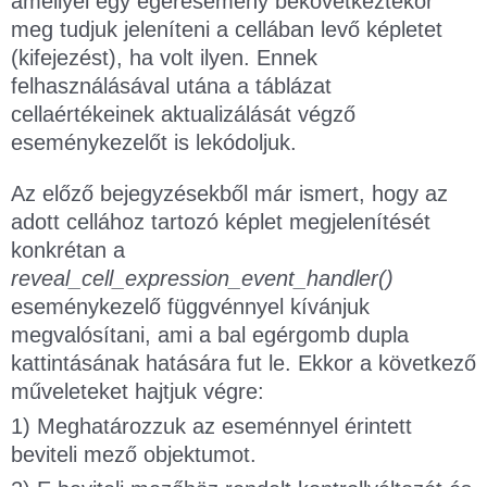
amellyel egy egéresemény bekövetkeztekor
meg tudjuk jeleníteni a cellában levő képletet
(kifejezést), ha volt ilyen. Ennek
felhasználásával utána a táblázat
cellaértékeinek aktualizálását végző
eseménykezelőt is lekódoljuk.
Az előző bejegyzésekből már ismert, hogy az
adott cellához tartozó képlet megjelenítését
konkrétan a
reveal_cell_expression_event_handler()
eseménykezelő függvénnyel kívánjuk
megvalósítani, ami a bal egérgomb dupla
kattintásának hatására fut le. Ekkor a következő
műveleteket hajtjuk végre:
1) Meghatározzuk az eseménnyel érintett
beviteli mező objektumot.