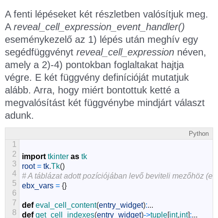
A fenti lépéseket két részletben valósítjuk meg.
A
reveal_cell_expression_event_handler()
eseménykezelő az 1) lépés után meghív egy
segédfüggvényt
reveal_cell_expression
néven,
amely a 2)-4) pontokban foglaltakat hajtja
végre. E két függvény definícióját mutatjuk
alább. Arra, hogy miért bontottuk ketté a
megvalósítást két függvénybe mindjárt választ
adunk.
Python
1
2
import
tkinter
as
tk
3
root
=
tk
.
Tk
(
)
4
# A táblázat adott pozíciójában levő beviteli mezőhöz (entr
5
ebx_vars
=
{
}
6
7
def
eval_cell_content
(
entry_widget
)
:
.
.
.
8
def
get_cell_indexes
(
entry_widget
)
->
tuple
[
int
,
int
]
:
.
.
.