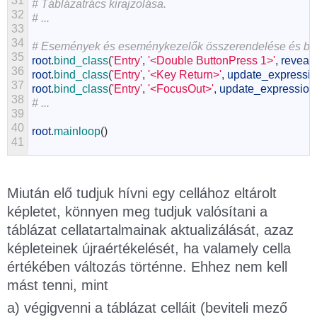
31
# Táblázatrács kirajzolása.
32
# ...
33
34
# Események és eseménykezelők összerendelése és bev
35
root
.
bind_class
(
'Entry'
,
'<Double ButtonPress 1>'
,
reveal
36
root
.
bind_class
(
'Entry'
,
'<Key Return>'
,
update_expressi
37
root
.
bind_class
(
'Entry'
,
'<FocusOut>'
,
update_expression
38
# ...
39
40
root
.
mainloop
(
)
41
Miután elő tudjuk hívni egy cellához eltárolt
képletet, könnyen meg tudjuk valósítani a
táblázat cellatartalmainak aktualizálását, azaz
képleteinek újraértékelését, ha valamely cella
értékében változás történne. Ehhez nem kell
mást tenni, mint
a) végigvenni a táblázat celláit (beviteli mező