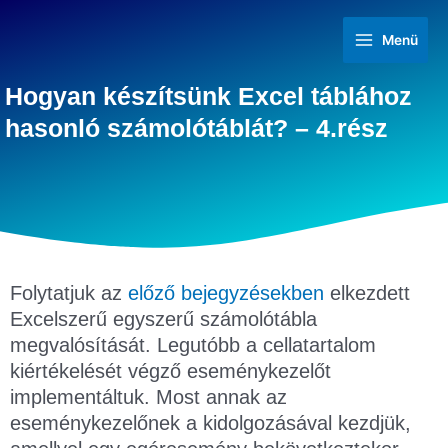
Menü
Hogyan készítsünk Excel táblához
hasonló számolótáblát? – 4.rész
Folytatjuk az
előző bejegyzésekben
elkezdett
Excelszerű egyszerű számolótábla
megvalósítását. Legutóbb a cellatartalom
kiértékelését végző eseménykezelőt
implementáltuk. Most annak az
eseménykezelőnek a kidolgozásával kezdjük,