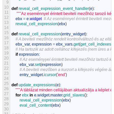
9
10
def
reveal_cell_expression_event_handler
(
e
)
:
11
"""Az eseménnyel érintett beviteli mezőhöz tarozó ké
12
ebx
=
e
.
widget
# Az eseménnyel érintett beviteli mező.
13
reveal_cell_expression
(
ebx
)
14
15
def
reveal_cell_expression
(
entry_widget
)
:
16
# A beviteli mezőhöz rendelt kontrollváltozó és az eltár
17
ebx_var
,
expression
=
ebx_vars
.
get
(
get_cell_indexes
(
18
# Ha tartozik az adott cellához kifejezés (nem üres a k
19
if
expression
:
20
# Az eseményyel érintett beviteli mezőhöz tartozó kon
21
ebx_var
.
set
(
expression
)
22
# A beviteli mezőben a kurzort a kifejezés végére állí
23
entry_widget
.
icursor
(
'end'
)
24
25
def
update_expressions
(
e
)
:
26
"""A táblázat minden cellájában aktualizálja a képlet ér
27
for
ebx 
in
e
.
widget
.
master
.
grid_slaves
(
)
:
28
reveal_cell_expression
(
ebx
)
29
eval_cell_content
(
ebx
)
30