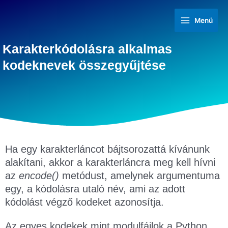
Menü
Karakterkódolásra alkalmas
kodeknevek összegyűjtése
Ha egy karakterláncot bájtsorozattá kívánunk
alakítani, akkor a karakterláncra meg kell hívni
az
encode()
metódust, amelynek argumentuma
egy, a kódolásra utaló név, ami az adott
kódolást végző kodeket azonosítja.
Az egyes kodekek mint modulfájlok a Python