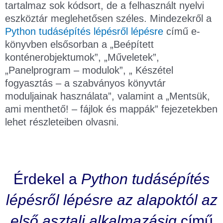
tartalmaz sok kódsort, de a felhasznált nyelvi
eszköztár meglehetősen széles. Mindezekről a
Python tudásépítés lépésről lépésre
című e-
könyvben elsősorban a „Beépített
konténerobjektumok”, „Műveletek”,
„Panelprogram – modulok”, „ Készétel
fogyasztás – a szabványos könyvtár
moduljainak használata”, valamint a „Mentsük,
ami menthető! – fájlok és mappák” fejezetekben
lehet részleteiben olvasni.
Érdekel a
Python tudásépítés
lépésről lépésre
az alapoktól az
első asztali alkalmazásig
című