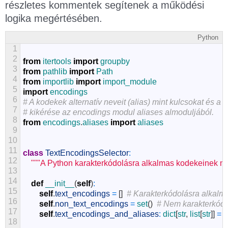
részletes kommentek segítenek a működési
logika megértésében.
Python
1
2
from
itertools
import
groupby
3
from
pathlib 
import
Path
4
from
importlib
import
import_module
5
import
encodings
6
# A kodekek alternatív neveit (alias) mint kulcsokat és 
7
# kikérése az encodings modul aliases almoduljából.
8
from
encodings
.
aliases 
import
aliases
9
10
11
class
TextEncodingsSelector
:
12
"""A Python karakterkódolásra alkalmas kodekeinek neve
13
14
def
__init__
(
self
)
:
15
self
.
text_encodings
=
[
]
# Karakterkódolásra alkalm
16
self
.
non_text_encodings
=
set
(
)
# Nem karakterkódo
17
self
.
text_encodings_and_aliases
:
dict
[
str
,
list
[
str
]
]
=
{
18