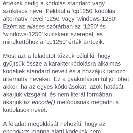
értékek pedig a kódolás standard vagy
szokásos neve. Például a ‘cp1250’ kódolás
alternatív nevei ‘1250’ vagy ‘windows-1250’.
Ezért az
aliases
szótárban az ‘1250’ és
‘windows-1250’ kulcsként szerepel, és
mindkettőhöz a ‘cp1250’ érték tartozik.
Most azt a feladatot tűzzük célul ki, hogy
gyűjtsük össze a karakterkódolásra alkalmas
kodekek standard neveit és a hozzájuk tartozó
alternatív neveket. Ez a gyakorláson túl jól jöhet
akkor, ha az egyes kódolásokat, azok hatását
akarjuk vizsgálni, és nem literál formában
akarjuk az
encode()
metódusnak megadni a
kódolások nevét.
A feladat megoldását nehezíti, hogy az
encodings
mappa alatti kodekek nem