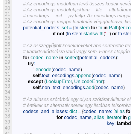
19
# Az encodings modulban levő összes kodek nevének 
20
# Az encodings modulobjektum __file__ attribútuma 
21
# encodings __init__.py fájlja. Az encodings mappa 
22
# Az encodings mappa tartalmán végighaladva, kiszű
23
potential_codecs
:
set
=
{
fn
.
stem 
for
fn 
in
Path
(
encod
24
if
not
(
fn
.
stem
.
startswith
(
'_'
)
or
fn
.
stem
25
26
# Az összegyűjtött kodekneveket abc sorrendbe ren
27
# karakterkódolásra való vagy sem. Ennek alapján 
28
for
codec_name 
in
sorted
(
potential_codecs
)
:
29
try
:
30
''
.
encode
(
codec_name
)
31
self
.
text_encodings
.
append
(
codec_name
)
32
except
(
LookupError
,
UnicodeError
)
:
33
self
.
non_text_encodings
.
add
(
codec_name
)
34
35
# Az aliases szótárból egy olyan szótárat állítunk 
36
# értékek az alternatív nevek egy listában felsorolva.
37
codecs_and_aliases
:
dict
=
{
codec_name
:
[
alias 
for
38
for
codec_name
,
alias_iterator 
in
gr
39
key
=
lambda
40
41