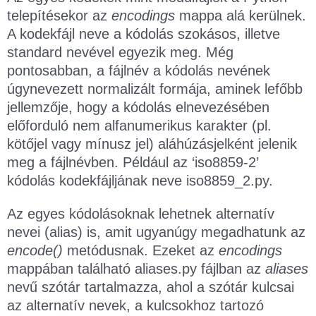
telepítésekor az
encodings
mappa alá kerülnek.
A kodekfájl neve a kódolás szokásos, illetve
standard nevével egyezik meg. Még
pontosabban, a fájlnév a kódolás nevének
úgynevezett normalizált formája, aminek lefőbb
jellemzője, hogy a kódolás elnevezésében
előforduló nem alfanumerikus karakter (pl.
kötőjel vagy mínusz jel) aláhúzásjelként jelenik
meg a fájlnévben. Például az ‘iso8859-2’
kódolás kodekfájljának neve iso8859_2.py.
Az egyes kódolásoknak lehetnek alternatív
nevei (alias) is, amit ugyanúgy megadhatunk az
encode()
metódusnak. Ezeket az
encodings
mappában található aliases.py fájlban az
aliases
nevű szótár tartalmazza, ahol a szótár kulcsai
az alternatív nevek, a kulcsokhoz tartozó