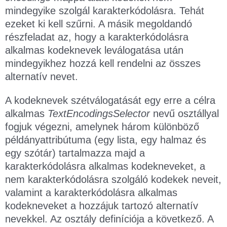
mindegyike szolgál karakterkódolásra. Tehát
ezeket ki kell szűrni. A másik megoldandó
részfeladat az, hogy a karakterkódolásra
alkalmas kodeknevek leválogatása után
mindegyikhez hozzá kell rendelni az összes
alternatív nevet.
A kodeknevek szétválogatását egy erre a célra
alkalmas
TextEncodingsSelector
nevű osztállyal
fogjuk végezni, amelynek három különböző
példányattribútuma (egy lista, egy halmaz és
egy szótár) tartalmazza majd a
karakterkódolásra alkalmas kodekneveket, a
nem karakterkódolásra szolgáló kodekek neveit,
valamint a karakterkódolásra alkalmas
kodekneveket a hozzájuk tartozó alternatív
nevekkel. Az osztály definíciója a következő. A