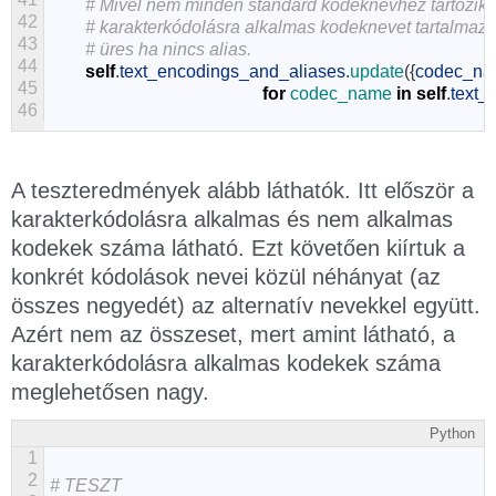
# Mivel nem minden standard kodeknévhez tartozik ali
42
# karakterkódolásra alkalmas kodeknevet tartalmazza,
43
# üres ha nincs alias.
44
self
.
text_encodings_and_aliases
.
update
(
{
codec_n
45
for
codec_name 
in
self
.
text_
46
A teszteredmények alább láthatók. Itt először a
karakterkódolásra alkalmas és nem alkalmas
kodekek száma látható. Ezt követően kiírtuk a
konkrét kódolások nevei közül néhányat (az
összes negyedét) az alternatív nevekkel együtt.
Azért nem az összeset, mert amint látható, a
karakterkódolásra alkalmas kodekek száma
meglehetősen nagy.
Python
1
2
# TESZT