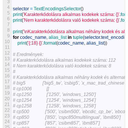
3
4
selector
=
TextEncodingsSelector
(
)
5
print
(
'Karakterkódolásra alkalmas kodekek száma: {}'
.
for
6
print
(
'Nem karakterkódolásra való kodekek száma: {}'
.
for
7
8
print
(
'\nKarakterkódolásra alkalmas néhány kodek és alter
9
for
codec_name
,
alias_list 
in
tuple
(
selector
.
text_encodi
10
print
(
'{:18} {}'
.
format
(
codec_name
,
alias_list
)
)
11
12
# Eredmények:
13
# Karakterkódolásra alkalmas kodekek száma: 112
14
# Nem karakterkódolásra való kodekek száma: 8
15
#
16
# Karakterkódolásra alkalmas néhány kodek és alternatív
17
# big5               ['big5_tw', 'csbig5', 'x_mac_trad_chinese']
18
# cp1006             []
19
# cp1250             ['1250', 'windows_1250']
20
# cp1254             ['1254', 'windows_1254']
21
# cp1258             ['1258', 'windows_1258']
22
# cp500              ['500', 'csibm500', 'ebcdic_cp_be', 'ebcd
23
# cp850              ['850', 'cspc850multilingual', 'ibm850']
24
# cp857              ['857', 'csibm857', 'ibm857']
25