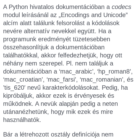
A Python hivatalos dokumentációban a
codecs
modul leírásánál az „Encodings and Unicode”
alcím alatt találunk felsorolást a kódolások
nevére alternatív nevekkel együtt. Ha a
programunk eredményét tüzetesebben
összehasonlítjuk a dokumentációban
találhatókkal, akkor felfedezhetjük, hogy ott
néhány nem szerepel. Pl. nem találjuk a
dokumentációban a ‘mac_arabic’, ‘hp_roman8’,
‘mac_croatian’, ‘mac_farsi’, ‘mac_romanian’, és
’tis_620′ nevű karakterkódolásokat. Pedig, ha
kipróbáljuk, akkor ezek is érvényesek és
működnek. A nevük alapján pedig a neten
utánanézhetünk, hogy mik ezek és mire
használhatók.
Bár a létrehozott osztály definíciója nem