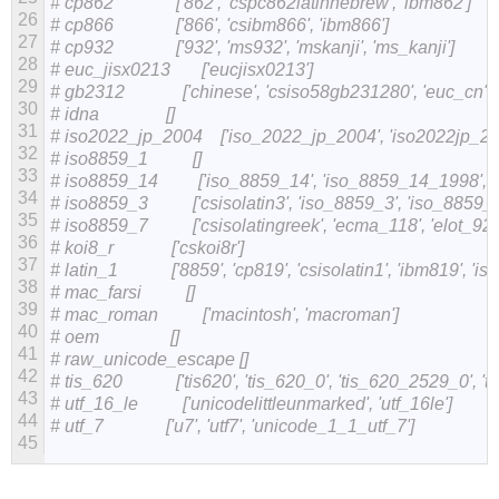
# cp862              ['862', 'cspc862latinhebrew', 'ibm862']
26
# cp866              ['866', 'csibm866', 'ibm866']
27
# cp932              ['932', 'ms932', 'mskanji', 'ms_kanji']
28
# euc_jisx0213       ['eucjisx0213']
29
# gb2312             ['chinese', 'csiso58gb231280', 'euc_c
30
# idna               []
31
# iso2022_jp_2004    ['iso_2022_jp_2004', 'iso2022jp_20
32
# iso8859_1          []
33
# iso8859_14         ['iso_8859_14', 'iso_8859_14_1998', 'iso_
34
# iso8859_3          ['csisolatin3', 'iso_8859_3', 'iso_8859_3_
35
# iso8859_7          ['csisolatingreek', 'ecma_118', 'elot_9
36
# koi8_r             ['cskoi8r']
37
# latin_1            ['8859', 'cp819', 'csisolatin1', 'ibm819', 
38
# mac_farsi          []
39
# mac_roman          ['macintosh', 'macroman']
40
# oem                []
41
# raw_unicode_escape []
42
# tis_620            ['tis620', 'tis_620_0', 'tis_620_2529_0', 
43
# utf_16_le          ['unicodelittleunmarked', 'utf_16le']
44
# utf_7              ['u7', 'utf7', 'unicode_1_1_utf_7']
45