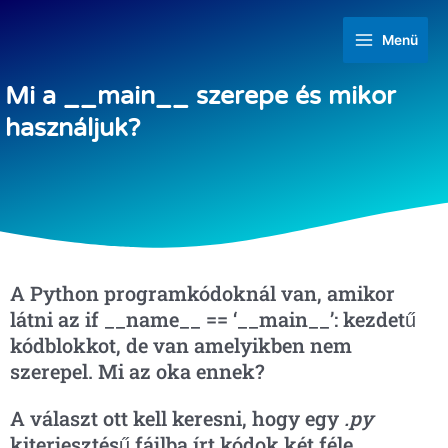
Menü
Mi a __main__ szerepe és mikor
használjuk?
A Python programkódoknál van, amikor
látni az if __name__ == ‘__main__’: kezdetű
kódblokkot, de van amelyikben nem
szerepel. Mi az oka ennek?
A választ ott kell keresni, hogy egy
.py
kiterjesztésű fájlba írt kódok két féle