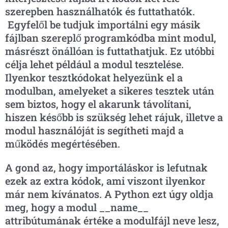
szerepben használhatók és futtathatók.
Egyfelől be tudjuk importálni egy másik
fájlban szereplő programkódba mint modul,
másrészt önállóan is futtathatjuk. Ez utóbbi
célja lehet például a modul tesztelése.
Ilyenkor tesztkódokat helyezünk el a
modulban, amelyeket a sikeres tesztek után
sem biztos, hogy el akarunk távolítani,
hiszen később is szükség lehet rájuk, illetve a
modul használóját is segítheti majd a
működés megértésében.
A gond az, hogy importáláskor is lefutnak
ezek az extra kódok, ami viszont ilyenkor
már nem kívánatos. A Python ezt úgy oldja
meg, hogy a modul __name__
attribútumának értéke a modulfájl neve lesz,