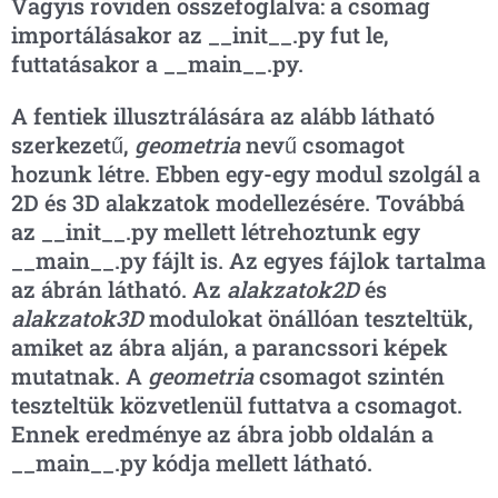
Vagyis röviden összefoglalva: a csomag
importálásakor az __init__.py fut le,
futtatásakor a __main__.py.
A fentiek illusztrálására az alább látható
szerkezetű,
geometria
nevű csomagot
hozunk létre. Ebben egy-egy modul szolgál a
2D és 3D alakzatok modellezésére. Továbbá
az __init__.py mellett létrehoztunk egy
__main__.py fájlt is. Az egyes fájlok tartalma
az ábrán látható. Az
alakzatok2D
és
alakzatok3D
modulokat önállóan teszteltük,
amiket az ábra alján, a parancssori képek
mutatnak. A
geometria
csomagot szintén
teszteltük közvetlenül futtatva a csomagot.
Ennek eredménye az ábra jobb oldalán a
__main__.py kódja mellett látható.