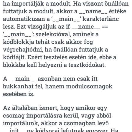
ha importálják a modult. Ha viszont önállóan
futtatjuk a modult, akkor a __name__ értéke
automatikusan a ‘__main__’ karakterlánc
lesz. Ezt vizsgáljuk az if __name__ ==
‘__main__’: szelekcióval, aminek a
kódblokkja tehát csak akkor fog
végrehajtódni, ha önállóan futtatjuk a
kódfájlt. Ezért tesztelés esetén ide, ebbe a
blokkba kell helyezni a tesztkódokat.
A __main__ azonban nem csak itt
bukkanhat fel, hanem modulcsomagok
esetében is.
Az általában ismert, hogy amikor egy
csomag importálásra kerül, vagy abból
importálunk, akkor a csomagban levő
__init__.py kódsorai lefutnak egyszer. Ha