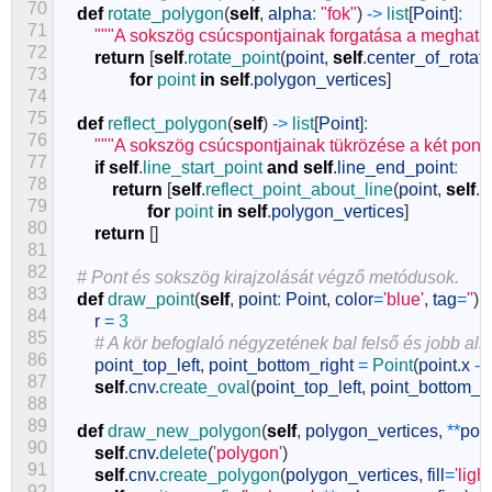
70
def
rotate_polygon
(
self
,
alpha
:
"fok"
)
->
list
[
Point
]
:
71
"""A sokszög csúcspontjainak forgatása a meghatár
72
return
[
self
.
rotate_point
(
point
,
self
.
center_of_rotat
73
for
point 
in
self
.
polygon_vertices
]
74
75
def
reflect_polygon
(
self
)
->
list
[
Point
]
:
76
"""A sokszög csúcspontjainak tükrözése a két pontj
77
if
self
.
line_start_point 
and
self
.
line_end_point
:
78
return
[
self
.
reflect_point_about_line
(
point
,
self
.
l
79
for
point 
in
self
.
polygon_vertices
]
80
return
[
]
81
82
# Pont és sokszög kirajzolását végző metódusok.
83
def
draw_point
(
self
,
point
:
Point
,
color
=
'blue'
,
tag
=
''
)
:
84
r
=
3
85
# A kör befoglaló négyzetének bal felső és jobb alsó
86
point_top_left
,
point_bottom_right
=
Point
(
point
.
x
-
r
87
self
.
cnv
.
create_oval
(
point_top_left
,
point_bottom_ri
88
89
def
draw_new_polygon
(
self
,
polygon_vertices
,
*
*
pol
90
self
.
cnv
.
delete
(
'polygon'
)
91
self
.
cnv
.
create_polygon
(
polygon_vertices
,
fill
=
'ligh
92