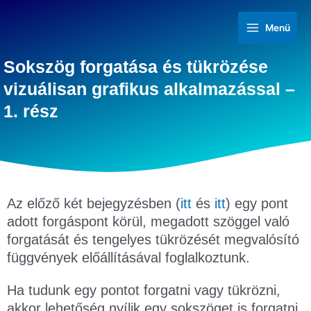
Menü
Sokszög forgatása és tükrözése
vizuálisan grafikus alkalmazással –
1. rész
Az előző két bejegyzésben (
itt
és
itt
) egy pont
adott forgáspont körül, megadott szöggel való
forgatását és tengelyes tükrözését megvalósító
függvények előállításával foglalkoztunk.
Ha tudunk egy pontot forgatni vagy tükrözni,
akkor lehetőség nyílik egy sokszöget is forgatni,