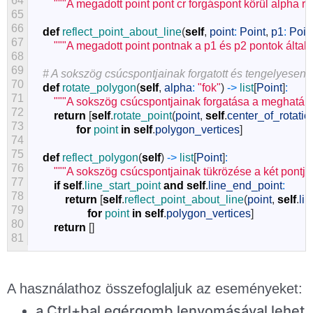
64
"""A megadott point pont cr forgáspont körül alpha rad
65
66
def
reflect_point_about_line
(
self
,
point
:
Point
,
p1
:
Poin
67
"""A megadott point pontnak a p1 és p2 pontok által m
68
69
# A sokszög csúcspontjainak forgatott és tengelyesen 
70
def
rotate_polygon
(
self
,
alpha
:
"fok"
)
->
list
[
Point
]
:
71
"""A sokszög csúcspontjainak forgatása a meghatáro
72
return
[
self
.
rotate_point
(
point
,
self
.
center_of_rotati
73
for
point 
in
self
.
polygon_vertices
]
74
75
def
reflect_polygon
(
self
)
->
list
[
Point
]
:
76
"""A sokszög csúcspontjainak tükrözése a két pontjáv
77
if
self
.
line_start_point 
and
self
.
line_end_point
:
78
return
[
self
.
reflect_point_about_line
(
point
,
self
.
li
79
for
point 
in
self
.
polygon_vertices
]
80
return
[
]
81
A használathoz összefoglaljuk az eseményeket:
a Ctrl+bal egérgomb lenyomásával lehet