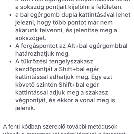
a sokszög pontjait kijelölni a felületen.
a bal egérgomb dupla kattintásával lehet
jelezni, hogy több pontot már nem
akarunk felvenni, és jelenítse meg a
sokszöget.
A forgáspontot az Alt+bal egérgombbal
határozhatjuk meg.
A tükrözési tengelyszakasz
kezdőpontját a Shift+bal egér
kattintással adhatjuk meg. Egy ezt
követő szintén Shift+bal egér
kattintással adjuk meg a szakasz
végpontját, és ekkor a vonal meg is
jelenik.
A fenti kódban szereplő további metódusok