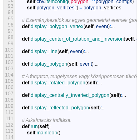
self
.
cnv
.
itemconfig
(
'polygon'
,
*
*
polygon_configs
)
93
self
.
polygon_vertices
[
:
]
=
polygon
_
vertices
94
95
# Eseménykezelők az egyes geometriai elemek (ponto
96
def
display_polygon_vertex
(
self
,
event
)
:
.
.
.
97
98
def
display_center_of_rotation_and_inversion
(
self
,
e
99
100
def
display_line
(
self
,
event
)
:
.
.
.
101
102
def
display_polygon
(
self
,
event
)
:
.
.
.
103
104
# A forgatott, tengelyesen vagy középpontosan tükrö
105
def
display_rotated_polygon
(
self
)
:
.
.
.
106
107
def
display_centrally_inverted_polygon
(
self
)
:
.
.
.
108
109
def
display_reflected_polygon
(
self
)
:
.
.
.
110
111
# Alkalmazás indítása.
112
def
run
(
self
)
:
113
self
.
mainloop
(
)
114