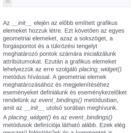
36
Az
__init__
elején az előbb említett grafikus
elemeket hozzuk létre. Ezt követően az egyes
geometriai elemeket, azaz a sokszöget, a
forgáspontot és a tükrözési tengelyt
meghatározó pontok számára inicializálunk
attribútumokat. Ezután a grafikus elemeket
lehelyezzük az erre szolgáló
placing_widget()
metódus hívással. A geometriai elemek
meghatározásához és megjelenítéséhez
eseményeket definiálunk és eseménykezelőket
rendelünk az
event_bindings()
metódusban,
amit az
__init__
utolsó sorában meghívunk.
A
placing_widget()
és az
event_bindings()
metódusok definíciója látható alább. Ezek elég
egyszerű felépítésűek és a kommentek is