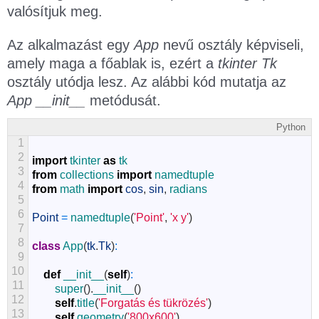
valósítjuk meg.
Az alkalmazást egy
App
nevű osztály képviseli,
amely maga a főablak is, ezért a
tkinter Tk
osztály utódja lesz. Az alábbi kód mutatja az
App __init__
metódusát.
Python
1
2
import
tkinter
as
tk
3
from
collections
import
namedtuple
4
from
math
import
cos
,
sin
,
radians
5
6
Point
=
namedtuple
(
'Point'
,
'x y'
)
7
8
class
App
(
tk
.
Tk
)
:
9
10
def
__init__
(
self
)
:
11
super
(
)
.
__init__
(
)
12
self
.
title
(
'Forgatás és tükrözés'
)
13
self
.
geometry
(
'800x600'
)