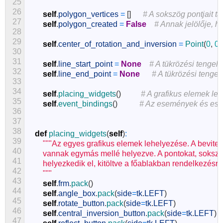
25
26
self
.
polygon_vertices
=
[
]
# A sokszög pontjait tár
27
self
.
polygon_created
=
False
# Annak jelölője, 
28
29
self
.
center_of_rotation_and_inversion
=
Point
(
0
,
0
)
30
31
self
.
line_start_point
=
None
# A tükrözési tengel
32
self
.
line_end_point
=
None
# A tükrözési tengel
33
34
self
.
placing_widgets
(
)
# A grafikus elemek le
35
self
.
event_bindings
(
)
# Az események és ese
36
37
38
def
placing_widgets
(
self
)
:
39
"""Az egyes grafikus elemek lehelyezése. A bevite
40
        vannak egymás mellé helyezve. A pontokat, soksz
41
        helyezkedik el, kitöltve a főablakban rendelkezésre 
42
        """
43
self
.
frm
.
pack
(
)
44
self
.
angle_box
.
pack
(
side
=
tk
.
LEFT
)
45
self
.
rotate_button
.
pack
(
side
=
tk
.
LEFT
)
46
self
.
central_inversion_button
.
pack
(
side
=
tk
.
LEFT
)
47