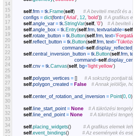
14
15
self
.
frm
=
tk
.
Frame
(
self
)
# A beviteli mezőt és a
16
configs
=
dict
(
font
=
(
'Arial'
,
12
,
'bold'
)
)
# A grafikus e
17
self
.
angle_var
=
tk
.
StringVar
(
self
,
'0'
)
# A beviteli 
18
self
.
angle_box
=
tk
.
Entry
(
self
.
frm
,
textvariable
=
self
.
19
self
.
rotate_button
=
tk
.
Button
(
self
.
frm
,
text
=
'Forgatás
20
self
.
reflect_button
=
tk
.
Button
(
self
.
frm
,
text
=
'Tükrözés
21
command
=
self
.
display_reflected
22
self
.
central_inversion_button
=
tk
.
Button
(
self
.
frm
,
tex
23
command
=
self
.
display_cent
24
self
.
cnv
=
tk
.
Canvas
(
self
,
bg
=
'light yellow'
)
25
26
self
.
polygon_vertices
=
[
]
# A sokszög pontjait tárol
27
self
.
polygon_created
=
False
# Annak jelölője, ho
28
29
self
.
center_of_rotation_and_inversion
=
Point
(
0
,
0
)
30
31
self
.
line_start_point
=
None
# A tükrözési tengely
32
self
.
line_end_point
=
None
# A tükrözési tengely
33
34
self
.
placing_widgets
(
)
# A grafikus elemek lehe
35
self
.
event_bindings
(
)
# Az események és esem