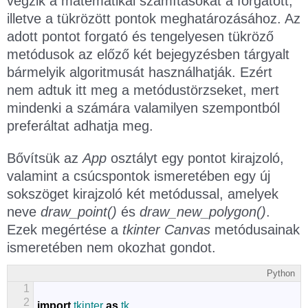
végzik a matematikai számításokat a forgatott,
illetve a tükrözött pontok meghatározásához. Az
adott pontot forgató és tengelyesen tükröző
metódusok az előző két bejegyzésben tárgyalt
bármelyik algoritmusát használhatják. Ezért
nem adtuk itt meg a metódustörzseket, mert
mindenki a számára valamilyen szempontból
preferáltat adhatja meg.
Bővítsük az
App
osztályt egy pontot kirajzoló,
valamint a csúcspontok ismeretében egy új
sokszöget kirajzoló két metódussal, amelyek
neve
draw_point()
és
draw_new_polygon()
.
Ezek megértése a
tkinter Canvas
metódusainak
ismeretében nem okozhat gondot.
Python
1
2
import
tkinter
as
tk