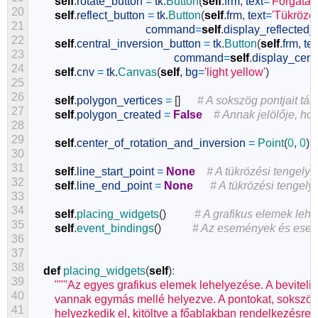
self
.
rotate_button
=
tk
.
Button
(
self
.
frm
,
text
=
'Forgatás
20
self
.
reflect_button
=
tk
.
Button
(
self
.
frm
,
text
=
'Tükrözés
21
command
=
self
.
display_reflected
22
self
.
central_inversion_button
=
tk
.
Button
(
self
.
frm
,
tex
23
command
=
self
.
display_cent
24
self
.
cnv
=
tk
.
Canvas
(
self
,
bg
=
'light yellow'
)
25
26
self
.
polygon_vertices
=
[
]
# A sokszög pontjait tárol
27
self
.
polygon_created
=
False
# Annak jelölője, ho
28
29
self
.
center_of_rotation_and_inversion
=
Point
(
0
,
0
)
30
31
self
.
line_start_point
=
None
# A tükrözési tengely
32
self
.
line_end_point
=
None
# A tükrözési tengely
33
34
self
.
placing_widgets
(
)
# A grafikus elemek lehe
35
self
.
event_bindings
(
)
# Az események és esem
36
37
38
def
placing_widgets
(
self
)
:
39
"""Az egyes grafikus elemek lehelyezése. A bevitel
40
        vannak egymás mellé helyezve. A pontokat, sokszög
41
        helyezkedik el, kitöltve a főablakban rendelkezésre á