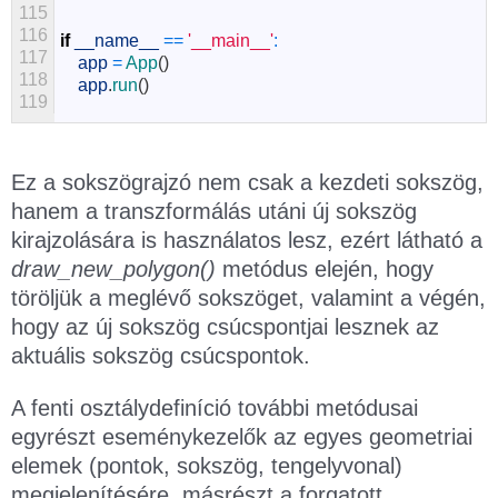
115
116
if
__name__
==
'__main__'
:
117
app
=
App
(
)
118
app
.
run
(
)
119
Ez a sokszögrajzó nem csak a kezdeti sokszög,
hanem a transzformálás utáni új sokszög
kirajzolására is használatos lesz, ezért látható a
draw_new_polygon()
metódus elején, hogy
töröljük a meglévő sokszöget, valamint a végén,
hogy az új sokszög csúcspontjai lesznek az
aktuális sokszög csúcspontok.
A fenti osztálydefiníció további metódusai
egyrészt eseménykezelők az egyes geometriai
elemek (pontok, sokszög, tengelyvonal)
megjelenítésére, másrészt a forgatott,