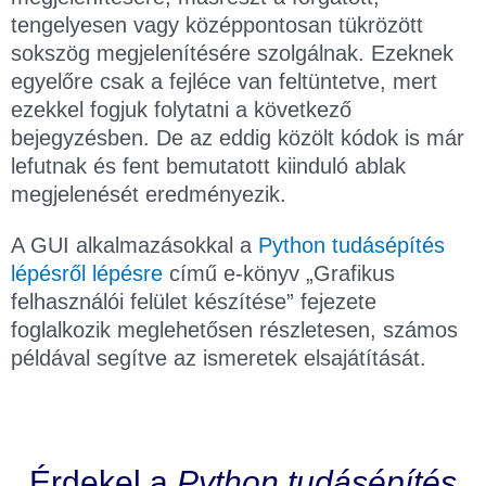
tengelyesen vagy középpontosan tükrözött
sokszög megjelenítésére szolgálnak. Ezeknek
egyelőre csak a fejléce van feltüntetve, mert
ezekkel fogjuk folytatni a következő
bejegyzésben. De az eddig közölt kódok is már
lefutnak és fent bemutatott kiinduló ablak
megjelenését eredményezik.
A GUI alkalmazásokkal a
Python tudásépítés
lépésről lépésre
című e-könyv „Grafikus
felhasználói felület készítése” fejezete
foglalkozik meglehetősen részletesen, számos
példával segítve az ismeretek elsajátítását.
Érdekel a
Python tudásépítés