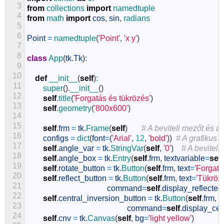
3
from
collections
import
namedtuple
4
from
math
import
cos
,
sin
,
radians
5
6
Point
=
namedtuple
(
'Point'
,
'x y'
)
7
8
class
App
(
tk
.
Tk
)
:
9
10
def
__init__
(
self
)
:
11
super
(
)
.
__init__
(
)
12
self
.
title
(
'Forgatás és tükrözés'
)
13
self
.
geometry
(
'800x600'
)
14
15
self
.
frm
=
tk
.
Frame
(
self
)
# A beviteli mezőt és 
16
configs
=
dict
(
font
=
(
'Arial'
,
12
,
'bold'
)
)
# A grafikus 
17
self
.
angle_var
=
tk
.
StringVar
(
self
,
'0'
)
# A beviteli
18
self
.
angle_box
=
tk
.
Entry
(
self
.
frm
,
textvariable
=
self
19
self
.
rotate_button
=
tk
.
Button
(
self
.
frm
,
text
=
'Forgatá
20
self
.
reflect_button
=
tk
.
Button
(
self
.
frm
,
text
=
'Tükröz
21
command
=
self
.
display_reflecte
22
self
.
central_inversion_button
=
tk
.
Button
(
self
.
frm
,
t
23
command
=
self
.
display_cen
24
self
.
cnv
=
tk
.
Canvas
(
self
,
bg
=
'light yellow'
)