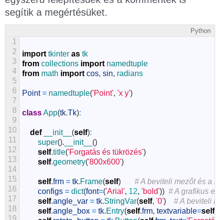
segítik a megértésüket.
Python
1
2
import
tkinter
as
tk
3
from
collections
import
namedtuple
4
from
math
import
cos
,
sin
,
radians
5
6
Point
=
namedtuple
(
'Point'
,
'x y'
)
7
8
class
App
(
tk
.
Tk
)
:
9
10
def
__init__
(
self
)
:
11
super
(
)
.
__init__
(
)
12
self
.
title
(
'Forgatás és tükrözés'
)
13
self
.
geometry
(
'800x600'
)
14
15
self
.
frm
=
tk
.
Frame
(
self
)
# A beviteli mezőt és a
16
configs
=
dict
(
font
=
(
'Arial'
,
12
,
'bold'
)
)
# A grafikus e
17
self
.
angle_var
=
tk
.
StringVar
(
self
,
'0'
)
# A beviteli 
18
self
.
angle_box
=
tk
.
Entry
(
self
.
frm
,
textvariable
=
self
.
19