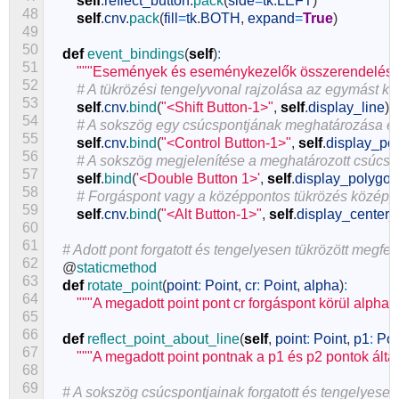
self
.
reflect_button
.
pack
(
side
=
tk
.
LEFT
)
48
self
.
cnv
.
pack
(
fill
=
tk
.
BOTH
,
expand
=
True
)
49
50
def
event_bindings
(
self
)
:
51
"""Események és eseménykezelők összerendelése
52
# A tükrözési tengelyvonal rajzolása az egymást k
53
self
.
cnv
.
bind
(
"<Shift Button-1>"
,
self
.
display_line
)
54
# A sokszög egy csúcspontjának meghatározása és
55
self
.
cnv
.
bind
(
"<Control Button-1>"
,
self
.
display_po
56
# A sokszög megjelenítése a meghatározott csúcsp
57
self
.
bind
(
'<Double Button 1>'
,
self
.
display_polygon
58
# Forgáspont vagy a középpontos tükrözés középp
59
self
.
cnv
.
bind
(
"<Alt Button-1>"
,
self
.
display_center_
60
61
# Adott pont forgatott és tengelyesen tükrözött megfe
62
@
staticmethod
63
def
rotate_point
(
point
:
Point
,
cr
:
Point
,
alpha
)
:
64
"""A megadott point pont cr forgáspont körül alpha r
65
66
def
reflect_point_about_line
(
self
,
point
:
Point
,
p1
:
Poi
67
"""A megadott point pontnak a p1 és p2 pontok által 
68
69
# A sokszög csúcspontjainak forgatott és tengelyesen