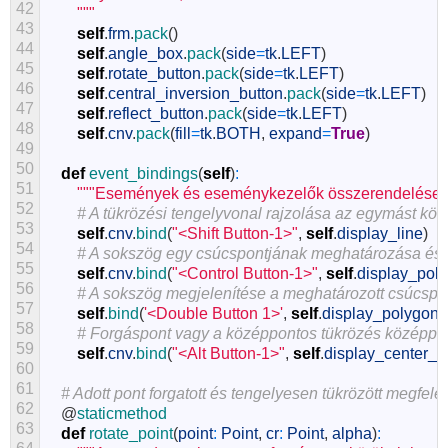
42
        """
43
self
.
frm
.
pack
(
)
44
self
.
angle_box
.
pack
(
side
=
tk
.
LEFT
)
45
self
.
rotate_button
.
pack
(
side
=
tk
.
LEFT
)
46
self
.
central_inversion_button
.
pack
(
side
=
tk
.
LEFT
)
47
self
.
reflect_button
.
pack
(
side
=
tk
.
LEFT
)
48
self
.
cnv
.
pack
(
fill
=
tk
.
BOTH
,
expand
=
True
)
49
50
def
event_bindings
(
self
)
:
51
"""Események és eseménykezelők összerendelése."
52
# A tükrözési tengelyvonal rajzolása az egymást kö
53
self
.
cnv
.
bind
(
"<Shift Button-1>"
,
self
.
display_line
)
54
# A sokszög egy csúcspontjának meghatározása és 
55
self
.
cnv
.
bind
(
"<Control Button-1>"
,
self
.
display_pol
56
# A sokszög megjelenítése a meghatározott csúcspo
57
self
.
bind
(
'<Double Button 1>'
,
self
.
display_polygon
)
58
# Forgáspont vagy a középpontos tükrözés középpo
59
self
.
cnv
.
bind
(
"<Alt Button-1>"
,
self
.
display_center_o
60
61
# Adott pont forgatott és tengelyesen tükrözött megfel
62
@
staticmethod
63
def
rotate_point
(
point
:
Point
,
cr
:
Point
,
alpha
)
: